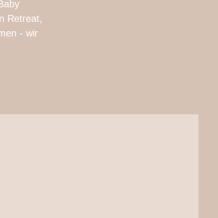
 Baby
n Retreat,
men - wir