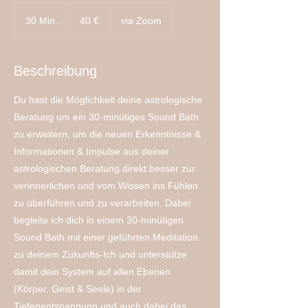
40
Euro
30 Min.
3
40 €
via Zoom
0
M
i
Beschreibung
n
.
Du hast die Möglichkeit deine astrologische
Beratung um ein 30-minütiges Sound Bath
zu erweitern, um die neuen Erkenntnisse &
Informationen & Impulse aus deiner
astrologischen Beratung direkt besser zur
verinnerlichen und vom Wissen ins Fühlen
zu überführen und zu verarbeiten. Dabei
begleite ich dich in einem 30-minütigen
Sound Bath mit einer geführten Meditation
zu deinem Zukunfts-Ich und unterstütze
damit dein System auf allen Ebenen
(Körper, Geist & Seele) in der
Tiefenentspannung und auch dabei das