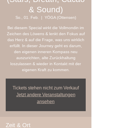
& Sound)
So., 01. Feb.
  |  
YÖGA (Ottensen)
Bei diesem Special wirkt die Vollmondin im
Zeichen des Löwens & lenkt den Fokus auf
das Herz & auf die Frage, was uns wirklich
erfüllt. In dieser Journey geht es darum,
den eigenen inneren Kompass neu
auszurichten, alte Zurückhaltung
loszulassen & wieder in Kontakt mit der
eigenen Kraft zu kommen.
Tickets stehen nicht zum Verkauf
Jetzt andere Veranstaltungen
ansehen
Zeit & Ort