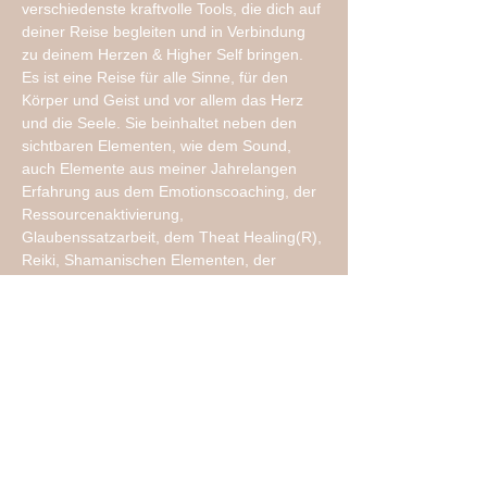
verschiedenste kraftvolle Tools, die dich auf 
deiner Reise begleiten und in Verbindung 
zu deinem Herzen & Higher Self bringen. 
Es ist eine Reise für alle Sinne, für den 
Körper und Geist und vor allem das Herz 
und die Seele. Sie beinhaltet neben den 
sichtbaren Elementen, wie dem Sound, 
auch Elemente aus meiner Jahrelangen 
Erfahrung aus dem Emotionscoaching, der 
Ressourcenaktivierung, 
Glaubenssatzarbeit, dem Theat Healing(R), 
Reiki, Shamanischen Elementen, der 
Quantenheilung und noch so vielem mehr. 
Sei gespannt, wohin dieser…
Mehr anzeigen
Diese Veranstaltung teilen