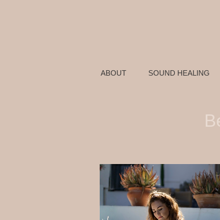
ABOUT
SOUND HEALING
B