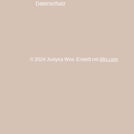
Datenschutz
© 2024 Justyna Wos. Erstellt mit
Wix.com