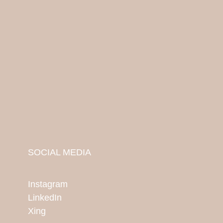
SOCIAL MEDIA
Instagram
LinkedIn
Xing