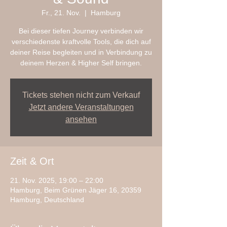
Fr., 21. Nov.
  |  
Hamburg
Bei dieser tiefen Journey verbinden wir
verschiedenste kraftvolle Tools, die dich auf
deiner Reise begleiten und in Verbindung zu
deinem Herzen & Higher Self bringen.
Tickets stehen nicht zum Verkauf
Jetzt andere Veranstaltungen
ansehen
Zeit & Ort
21. Nov. 2025, 19:00 – 22:00
Hamburg, Beim Grünen Jäger 16, 20359
Hamburg, Deutschland